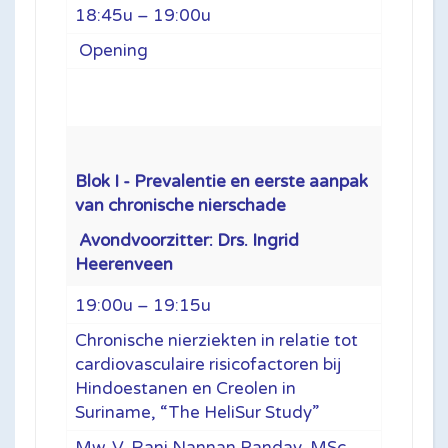
18:45u – 19:00u
Opening
Blok I -
Prevalentie en eerste aanpak
van chronische nierschade
Avondvoorzitter: Drs. Ingrid
Heerenveen
19:00u – 19:15u
Chronische nierziekten in relatie tot
cardiovasculaire risicofactoren bij
Hindoestanen en Creolen in
Suriname, “The HeliSur Study”
Mw. V. Rani Nannan Panday, MSc