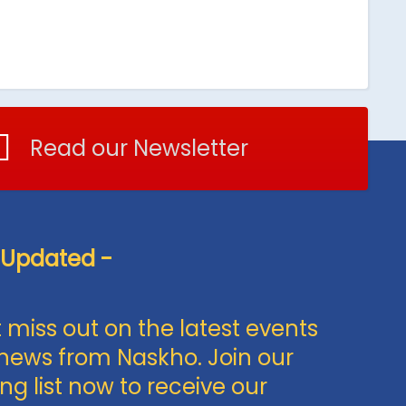
Dr. R. de Lannoy
Dr. I. Gerstenbluth
Dr. N. Knijnenburg
Dr. E.Elshot- Sardjo
Read our Newsletter
 Updated -
Clerkship Council CMC
 miss out on the latest events
news from Naskho. Join our
ng list now to receive our