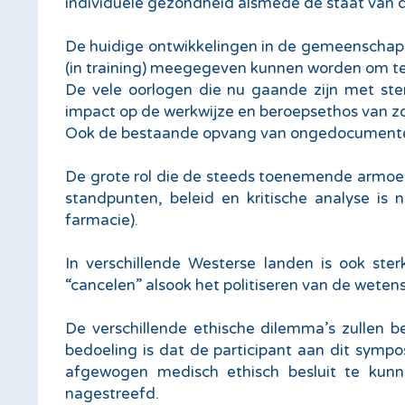
individuele gezondheid alsmede de staat va
De huidige ontwikkelingen in de gemeenschap 
(in training) meegegeven kunnen worden om te
De vele oorlogen die nu gaande zijn met ste
impact op de werkwijze en beroepsethos van zo
Ook de bestaande opvang van ongedocumenteer
De grote rol die de steeds toenemende armo
standpunten, beleid en kritische analyse is
farmacie).
In verschillende Westerse landen is ook st
“cancelen” alsook het politiseren van de wete
De verschillende ethische dilemma’s zullen 
bedoeling is dat de participant aan dit symp
afgewogen medisch ethisch besluit te kunne
nagestreefd.