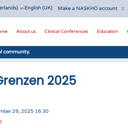
Make a NASKHO account
ome
About us
Clinical Conferences
Education
al community.
Grenzen 2025
mber 29, 2025 16:30
O