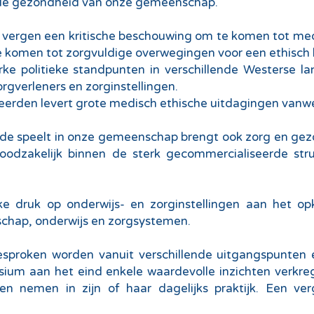
n de gezondheid van onze gemeenschap.
vergen een kritische beschouwing om te komen tot med
 komen tot zorgvuldige overwegingen voor een ethisch b
rke politieke standpunten in verschillende Westerse
rgverleners en zorginstellingen.
den levert grote medisch ethische uitdagingen vanwege
ede speelt in onze gemeenschap brengt ook zorg en ge
 noodzakelijk binnen de sterk gecommercialiseerde st
erke druk op onderwijs- en zorginstellingen aan het 
nschap, onderwijs en zorgsystemen.
besproken worden vanuit verschillende uitgangspunten 
osium aan het eind enkele waardevolle inzichten verkre
n nemen in zijn of haar dagelijks praktijk. Een ver